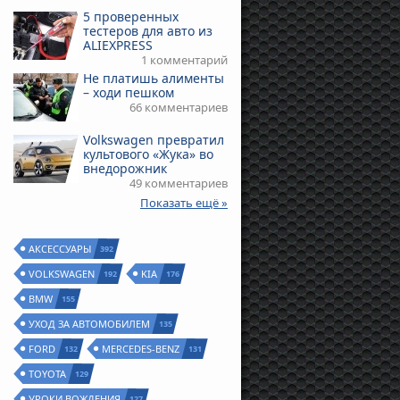
5 проверенных
тестеров для авто из
ALIEXPRESS
1 комментарий
Не платишь алименты
– ходи пешком
66 комментариев
Volkswagen превратил
культового «Жука» во
внедорожник
49 комментариев
Показать ещё »
АКСЕССУАРЫ
392
VOLKSWAGEN
KIA
192
176
BMW
155
УХОД ЗА АВТОМОБИЛЕМ
135
FORD
MERCEDES-BENZ
132
131
TOYOTA
129
УРОКИ ВОЖДЕНИЯ
127