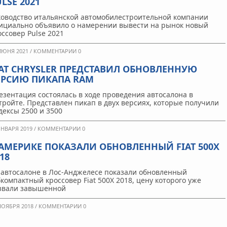
LSE 2021
ководство итальянской автомобилестроительной компании
ициально объявило о намерении вывести на рынок новый
оссовер Pulse 2021
ИЮНЯ 2021 /
КОММЕНТАРИИ 0
IAT CHRYSLER ПРЕДСТАВИЛ ОБНОВЛЕННУЮ
ЕРСИЮ ПИКАПА RAM
езентация состоялась в ходе проведения автосалона в
тройте. Представлен пикап в двух версиях, которые получили
дексы 2500 и 3500
ЯНВАРЯ 2019 /
КОММЕНТАРИИ 0
 АМЕРИКЕ ПОКАЗАЛИ ОБНОВЛЕННЫЙ FIAT 500X
18
 автосалоне в Лос-Анджелесе показали обновленный
бкомпактный кроссовер Fiat 500X 2018, цену которого уже
звали завышенной
НОЯБРЯ 2018 /
КОММЕНТАРИИ 0