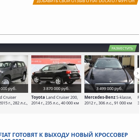
ДОБАВИТЬ СВОЙ ОТЗЫВ О FIAT DUCATO / ФУРГОН
РАЗМЕСТИТЬ
 000 руб.
3 870 000 руб.
3 499 000 руб.
 Cruiser
Toyota
Land Cruiser 200,
Mercedes-Benz
S-klasse,
P
015 г., 282 л.с.,
2014 г., 235 л.с., 40 000 км
2012 г., 306 л.с., 91 000 км
3
 FIAT ГОТОВЯТ К ВЫХОДУ НОВЫЙ КРОССОВЕР