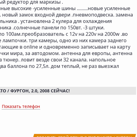
ый редуктор для маркизы .
ные высокие -усиленные шины .........новые усиленные
. новый замок входной двери .пневмоподвеска. замена
ьника . установлена 2 кулера для охлаждения
ика .солнечные панели по 150вт. -3 штуки.
о 100ам.преобразователь c 12v на 220v на 2000w .во
лампочки. три камеры, одно из них камера заднего
отающие в online и одновременно записывает на карту
чки мира, за автодомом. антенна для европы, антенна
.тв тюнер. ловит везде свои 32 канала. напольное
два баллона по 27,5л. дом теплый, не раз выезжал
 / ФУРГОН, 2.0, 2008 СЕЙЧАС!
x
Показать телефон