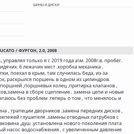
ШИНЫ И ДИСКИ
ATO / ФУРГОН, 2.0, 2008
правлял только я с 2019 года а\м. 2008г.в. пробег.
 сидячих. 6 лежачих мест .коробка механика .
упки, поехал в крым, там случилась беда, из-за
ок, раскрылся поршень в одном из цилиндров.
а поршней ,поршневых колец ,притирка клапанов ,
в,замена в сборе сцепление . замена цепи и новые
катаюсь без проблем .теперь о том , что менялось и
на , трапеции дворников .замена передних дисков ,
крепежей глушителя .замены отводных патрубков с
раковина ,душ .установлена нового поколения плата
овый насос водоснабжения , с увеличенным давление