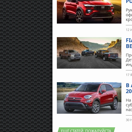
PU
Ру
оф
кр
12 
F
В
Пр
Де
ин
17 
В
20
На
су
на
30 
ЕЩЁ СТАТЕЙ, ПОЖАЛУЙСТА