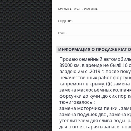
МУЗЫКА, МУЛЬТИМЕДИА
СИДЕНИЯ
РУЛЬ
ИНФОРМАЦИЯ О ПРОДАЖЕ FIAT DUC
Продаю семейный автомобиль, у
89000 км. в аренде не был!!!! 6
владею им с .2019 г..после пок
некачественных работ форсун
капремонт в крыму. (((( замен
замена маслосъёмных колпачко
форсунки до кучи .до сих пор 
тюниговалось :
замена моторчика печки , заме
замена подушек двс , замена 
утеплителем для слива воды. 
для trume.старая в запасе .н