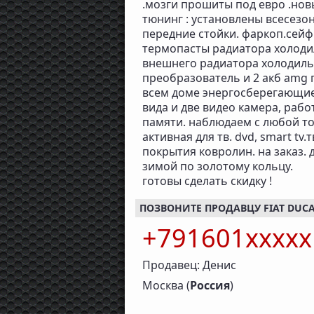
.мозги прошиты под евро .нов
тюнинг : установлены всесезон
передние стойки. фаркоп.сейф
термопасты радиатора холодил
внешнего радиатора холодильн
преобразователь и 2 акб amg п
всем доме энергосберегающие 
вида и две видео камера, раб
памяти. наблюдаем с любой то
активная для тв. dvd, smart tv
покрытия ковролин. на заказ. 
зимой по золотому кольцу.
готовы сделать скидку !
ПОЗВОНИТЕ ПРОДАВЦУ FIAT DUCATO
+791601xxxx
Продавец: Денис
Москва (
Россия
)